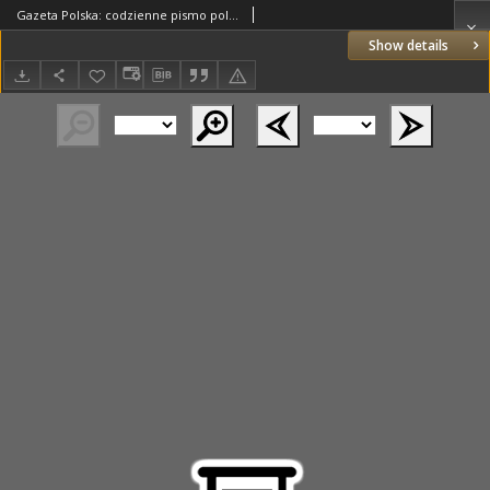
Gazeta Polska: codzienne pismo polsko-katolickie dla wszystkich stanów 1938.05.07 R.42 Nr105
Show details