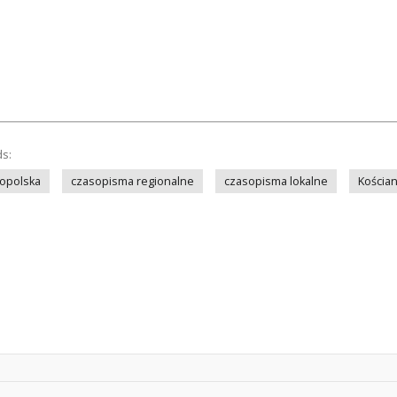
ds:
opolska
czasopisma regionalne
czasopisma lokalne
Kościa