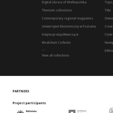
Digital Library of Wielkopolska
Topo
Thematic collections
Title
Contemporary regional magazines
Owne
Uniwersytet Ekonomiczny w Poznaniu
Creat
Instytucje współtworzące
Contr
Mirabilium Collectio
Newsp
...
Editi
View all collections
PARTNERS
Project participants