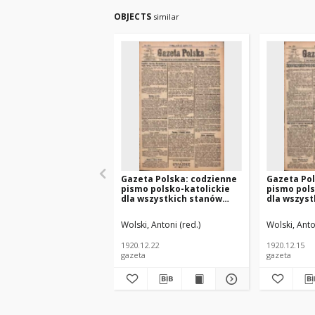
OBJECTS
similar
Gazeta Polska: codzienne
Gazeta Pol
pismo polsko-katolickie
pismo pols
dla wszystkich stanów
dla wszyst
1920.12.22 R.24 Nr294
1920.12.15
Wolski, Antoni (red.)
Wolski, Anto
1920.12.22
1920.12.15
gazeta
gazeta