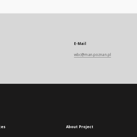
E-Mail
wbc@man.poznan.pl
xes
About Project