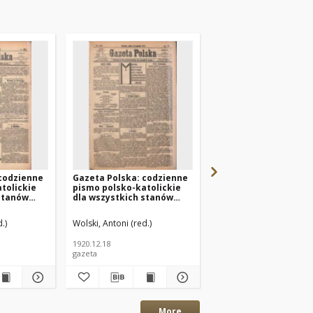
 codzienne
Gazeta Polska: codzienne
Gazeta Polska: codz
tolickie
pismo polsko-katolickie
pismo polsko-katolic
stanów
dla wszystkich stanów
dla wszystkich stan
Nr284
1920.12.18 R.24 Nr291
1920.12.04 R.24 Nr280
.)
Wolski, Antoni (red.)
Wolski, Antoni (red.)
1920.12.18
1920.12.04
gazeta
gazeta
More