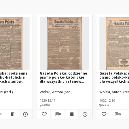
ska: codzienne
Gazeta Polska: codzienne
Gazeta Polska:
ko-katolickie
pismo polsko-katolickie
pismo polsko-ka
kich stanów
dla wszystkich stanów
dla wszystkich 
 R.24 Nr288
1920.12.17 R.24 Nr290
1920.12.10 R.24 
ni (red.)
Wolski, Antoni (red.)
Wolski, Antoni (red
1920.12.17
1920.12.10
gazeta
gazeta