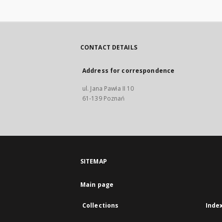
CONTACT DETAILS
Address for correspondence
ul. Jana Pawła II 10
61-139 Poznań
SITEMAP
Main page
Collections
Inde