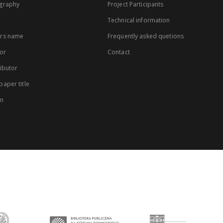
graphy
Project Participants
Technical information
rs name
Frequently asked quetions
or
Contact
ibutor
aper title
on