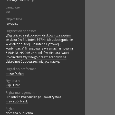
Language:
pol
Object type:
rękopisy
Digitisation sponsor:
„Digitalizacja rękopisów, druków i czasopism
ze zbiorów Biblioteki PTPN i ich udostępnienie
w Wielkopolskiej Bibliotece Cyfrowej -
kontynuacja” finansowane w ramach umowy nr
515/P-DUN/2016 ze środków Ministra Nauki i
Szkolnictwa Wyższego przeznaczonych na
działalność upowszechniającą naukę.
Digital object format:
image/x.djvu
Signature:
Rkp. 1192
Rights management:
Biblioteka Poznańskiego Towarzystwa
Przyjaciół Nauk
Rights:
domena publiczna