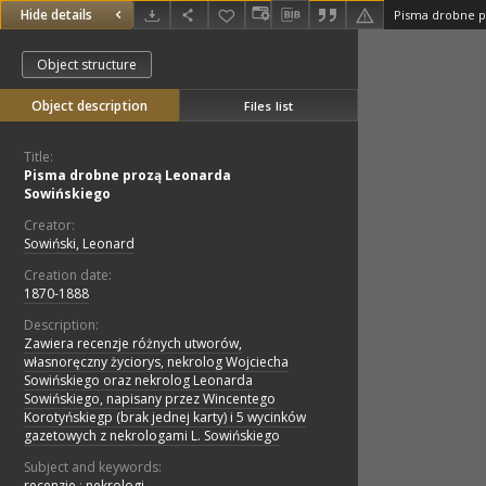
Hide details
Pisma drobne p
Object structure
Object description
Files list
Title:
Pisma drobne prozą Leonarda
Sowińskiego
Creator:
Sowiński, Leonard
Creation date:
1870-1888
Description:
Zawiera recenzje różnych utworów,
własnoręczny życiorys, nekrolog Wojciecha
Sowińskiego oraz nekrolog Leonarda
Sowińskiego, napisany przez Wincentego
Korotyńskiegp (brak jednej karty) i 5 wycinków
gazetowych z nekrologami L. Sowińskiego
Subject and keywords:
recenzje
;
nekrologi