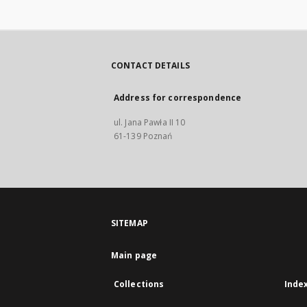
CONTACT DETAILS
Address for correspondence
ul. Jana Pawła II 10
61-139 Poznań
SITEMAP
Main page
Collections
Inde