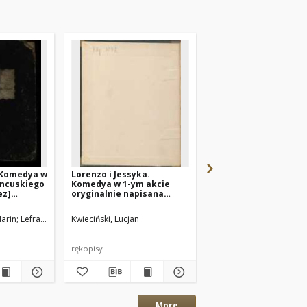
! Komedya w
Lorenzo i Jessyka.
Gwóźdź w zamku. Ko
rancuskiego
Komedya w 1-ym akcie
w 1 akcie [...] z
ez]
oryginalnie napisana
francuskiego tłómac
rtową
przez Lucyana
Kwiecińskiego
)
arin
Lefranc, Auguste
Kwieciński, Lucjan
Halpert, Leontyna (tł.)
Grangé, Eugène [właśc. 
rękopisy
rękopisy
More