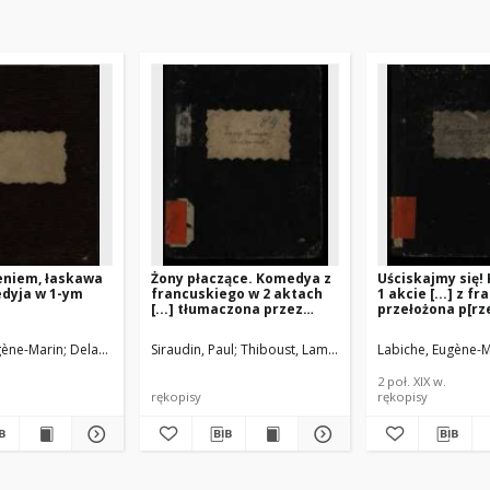
eniem, łaskawa
Żony płaczące. Komedya z
Uściskajmy się
edyja w 1-ym
francuskiego w 2 aktach
1 akcie [...] z f
[...] tłumaczona przez
przełożona p[rz
Leontynę Halpert
Leontynę Halpe
ł.)
gène-Marin
Porębowicz, Edward (tł.)
Delacour [Alfred-Charlemagne Lartigue]
Siraudin, Paul
Korsak, Julian (tł.)
Thiboust, Lambert
Halpert, Leontyna (tł.
Labiche, Eugène-M
2 poł. XIX w.
rękopisy
rękopisy