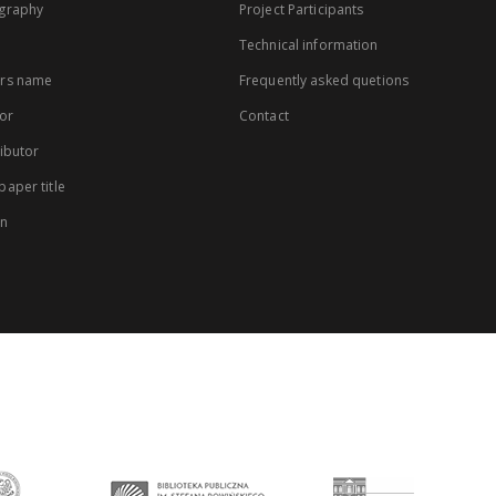
graphy
Project Participants
Technical information
rs name
Frequently asked quetions
or
Contact
ibutor
aper title
on