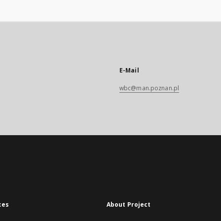
E-Mail
wbc@man.poznan.pl
xes
About Project