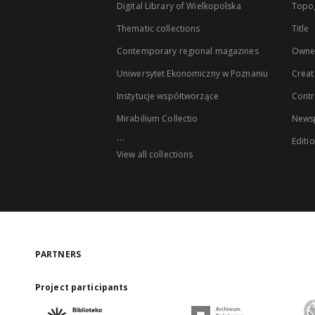
Digital Library of Wielkopolska
Topo
Thematic collections
Title
Contemporary regional magazines
Owne
Uniwersytet Ekonomiczny w Poznaniu
Creat
Instytucje współtworzące
Contr
Mirabilium Collectio
Newsp
...
Editi
View all collections
PARTNERS
Project participants