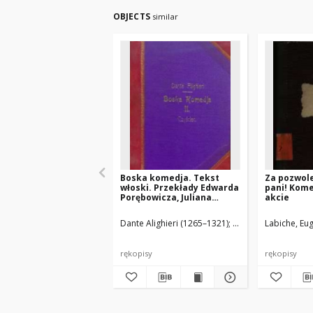
OBJECTS
similar
Boska komedja. Tekst
Za pozwol
włoski. Przekłady Edwarda
pani! Kom
Porębowicza, Juliana
akcie
Korsaka i Antoniego
Stanisławskiego
Dante Alighieri (1265–1321)
Stanisławski, Antoni (t
Labiche, Eu
rękopisy
rękopisy