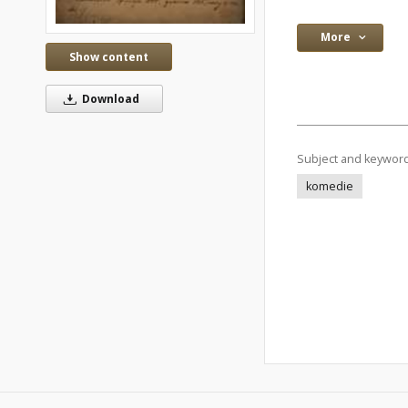
More
Show content
Download
Subject and keywor
komedie