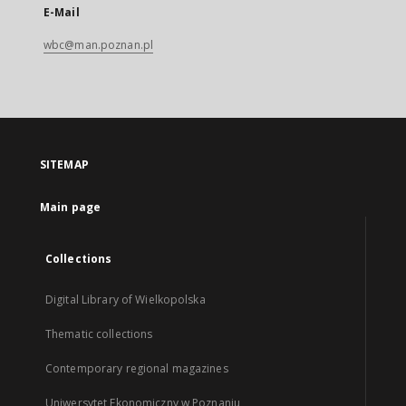
E-Mail
wbc@man.poznan.pl
SITEMAP
Main page
Collections
Digital Library of Wielkopolska
Thematic collections
Contemporary regional magazines
Uniwersytet Ekonomiczny w Poznaniu