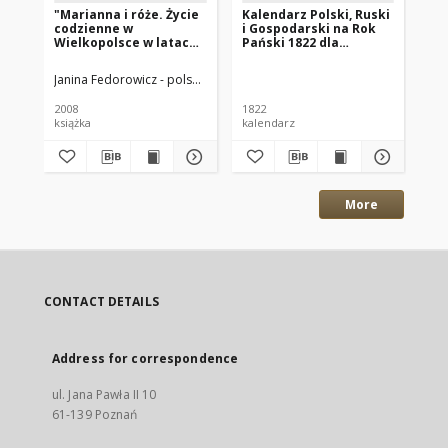
"Marianna i róże. Życie
Kalendarz Polski, Ruski
Ga
codzienne w
i Gospodarski na Rok
Xi
Wielkopolsce w latach
Pański 1822 dla
18
1890-1914 z tradycji
Wielkiego Xięstwa
rodzinnej"
Poznańskiego : który
Janina Fedorowicz - polska pisarka
Joanna Konopińska (1925 -1996; P
Wan
jest rokiem
zwyczaynym maiącym
2008
1822
184
dni 365
książka
kalendarz
gaz
More
CONTACT DETAILS
Address for correspondence
ul. Jana Pawła II 10
61-139 Poznań