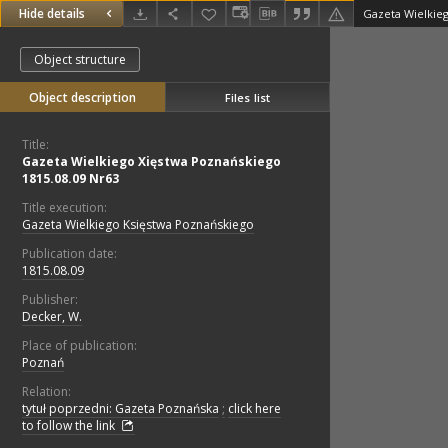
Hide details
Object structure
Object description
Files list
Title:
Gazeta Wielkiego Xięstwa Poznańskiego
1815.08.09 Nr63
Title execution:
Gazeta Wielkiego Księstwa Poznańskiego
Publication date:
1815.08.09
Publisher:
Decker, W.
Place of publication:
Poznań
Relation:
tytuł poprzedni: Gazeta Poznańska
;
click here
to follow the link