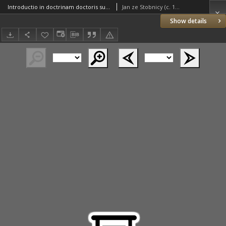
Introductio in doctrinam doctoris subtilis [t.j. Duns Scota Johna] modos distinctionum et identitatum alios quoque terminos obscuriores eiusdem doctrinae declara[n]s, antiquorum Scotisantium dicta saluans rationibus quorundam rece[n]tiorum, quibus impugnantur solutis in gymnasio Graccovien[si] co[n]gesta.
Jan ze Stobnicy (c. 1470 – 1530)
Show details