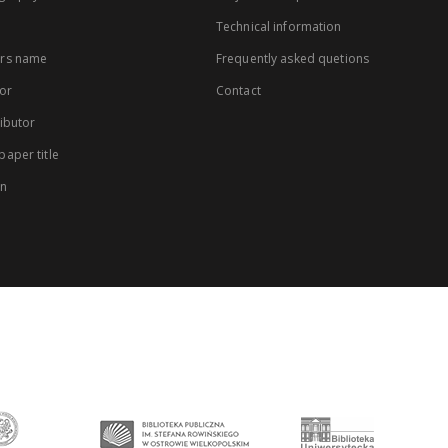
Technical information
rs name
Frequently asked quetions
or
Contact
ibutor
aper title
on