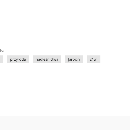
ds:
o
przyroda
nadleśnictwa
Jarocin
21w.