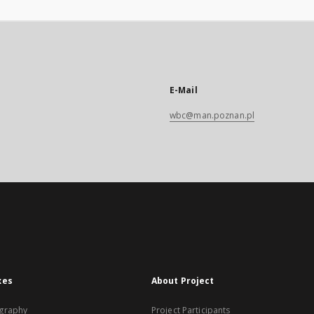
E-Mail
wbc@man.poznan.pl
xes
About Project
graphy
Project Participants