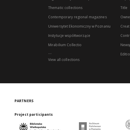
Thematic collections
Title
Contemporary regional magazines
Owne
Uniwersytet Ekonomiczny w Poznaniu
Creat
Instytucje współtworzące
Contr
Mirabilium Collectio
Newsp
...
Editi
View all collections
PARTNERS
Project participants