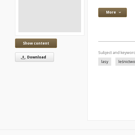
More
Show content
Subject and keywor
Download
lasy
leśnictw