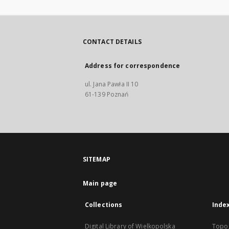
CONTACT DETAILS
Address for correspondence
ul. Jana Pawła II 10
61-139 Poznań
SITEMAP
Main page
Collections
Inde
Digital Library of Wielkopolska
Topo