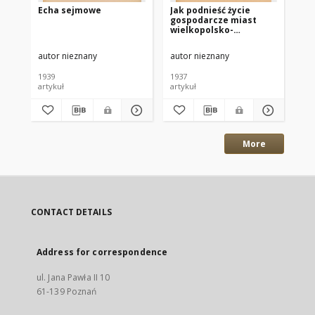
Echa sejmowe
Jak podnieść życie
Sp
gospodarcze miast
Zj
wielkopolsko-
Min
pomorskich?
16
sp
autor nieznany
autor nieznany
-
mi
1939
1937
191
artykuł
artykuł
ksi
More
CONTACT DETAILS
Address for correspondence
ul. Jana Pawła II 10
61-139 Poznań