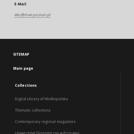
E-Mail
wbc@man.poznan.pl
SITEMAP
Main page
Collections
Digital Library of Wielkopolska
Thematic collections
Contemporary regional magazines
Uniwersytet Ekonomiczny w Poznaniu