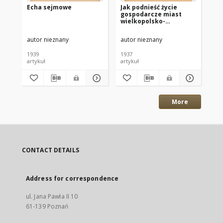
Echa sejmowe
Jak podnieść życie
Sp
gospodarcze miast
Zj
wielkopolsko-
Min
pomorskich?
16
sp
autor nieznany
autor nieznany
-
mi
1939
1937
191
artykuł
artykuł
ksi
More
CONTACT DETAILS
Address for correspondence
ul. Jana Pawła II 10
61-139 Poznań