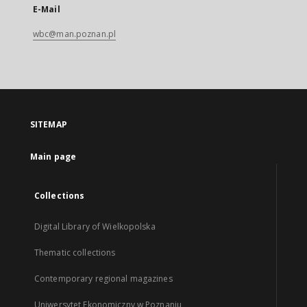
E-Mail
wbc@man.poznan.pl
SITEMAP
Main page
Collections
Digital Library of Wielkopolska
Thematic collections
Contemporary regional magazines
Uniwersytet Ekonomiczny w Poznaniu