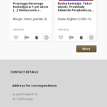
Przysięga Horacego.
Boska komedja. Tekst
Za
Komedyja w 1-ym akcie
włoski. Przekłady
ła
[...] tłómaczona z
Edwarda Porębowicza,
Ko
francuzkiego przez
Juliana Korsaka i
Stanisława Jakuba
Antoniego
Murger, Henri
Jasiński, Stanisław Jakub (tł.)
Dante Alighieri (1265–1321)
Stanisław
Lab
Jasińskiego
Stanisławskiego
rękopisy
rękopisy
ręk
More
CONTACT DETAILS
Address for correspondence
ul. Jana Pawła II 10
61-139 Poznań