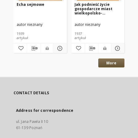
Echa sejmowe
Jak podnieść życie
Sp
gospodarcze miast
Zj
wielkopolsko-
Min
pomorskich?
16
sp
autor nieznany
autor nieznany
-
mi
1939
1937
191
artykuł
artykuł
ksi
More
CONTACT DETAILS
Address for correspondence
ul. Jana Pawła II 10
61-139 Poznań