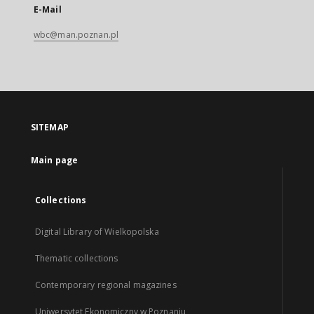
E-Mail
wbc@man.poznan.pl
SITEMAP
Main page
Collections
Digital Library of Wielkopolska
Thematic collections
Contemporary regional magazines
Uniwersytet Ekonomiczny w Poznaniu