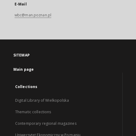
E-Mail
wbc@man.poznan.pl
SITEMAP
Main page
Collections
Digital Library of Wielkopolska
Thematic collections
Contemporary regional magazines
Uniwersytet Ekonomiczny w Poznaniu