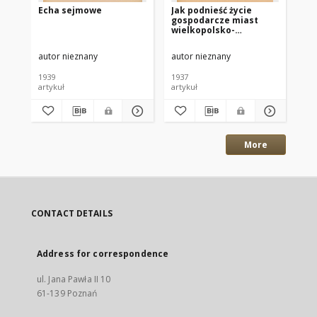
Echa sejmowe
Jak podnieść życie
Sp
gospodarcze miast
Zj
wielkopolsko-
Min
pomorskich?
16
sp
autor nieznany
autor nieznany
-
mi
1939
1937
191
artykuł
artykuł
ksi
More
CONTACT DETAILS
Address for correspondence
ul. Jana Pawła II 10
61-139 Poznań