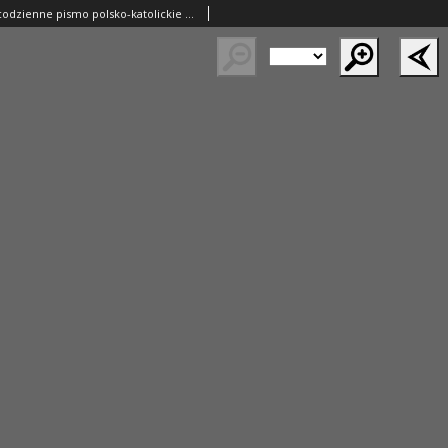
Gazeta Polska: codzienne pismo polsko-katolickie dla wszystkich stanów 1936.02.07 R.40 Nr31