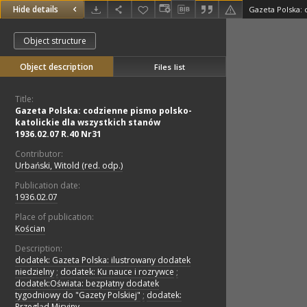
Hide details
Object structure
Object description
Files list
Title:
Gazeta Polska: codzienne pismo polsko-
katolickie dla wszystkich stanów
1936.02.07 R.40 Nr31
Contributor:
Urbański, Witold (red. odp.)
Publication date:
1936.02.07
Place of publication:
Kościan
Description:
dodatek: Gazeta Polska: ilustrowany dodatek
niedzielny
;
dodatek: Ku nauce i rozrywce
;
dodatek:Oświata: bezpłatny dodatek
tygodniowy do "Gazety Polskiej"
;
dodatek:
Przegląd Misyjny