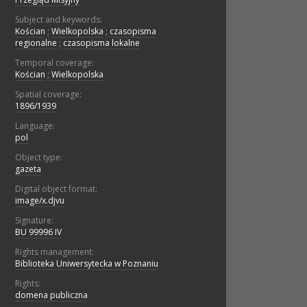
Subject and keywords:
Kościan
;
Wielkopolska
;
czasopisma
regionalne
;
czasopisma lokalne
Temporal coverage:
Kościan
;
Wielkopolska
Spatial coverage:
1896/1939
Language:
pol
Object type:
gazeta
Digital object format:
image/x.djvu
Signature:
BU 99996 IV
Rights management:
Biblioteka Uniwersytecka w Poznaniu
Rights:
domena publiczna