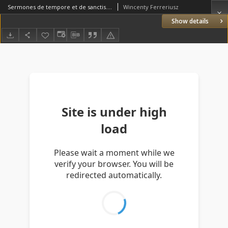
Sermones de tempore et de sanctis. P.II. Pars estivalis
Wincenty Ferreriusz
Show details