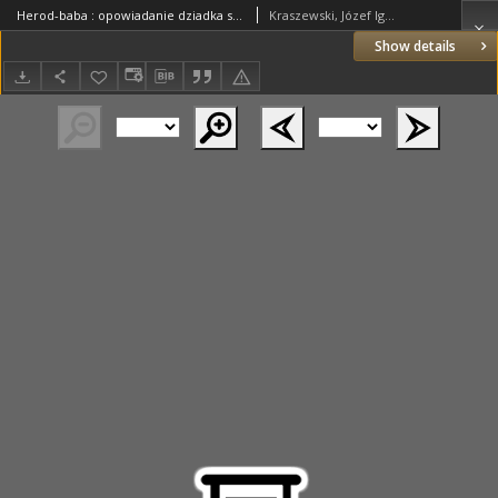
Herod-baba : opowiadanie dziadka spisane przez J. I. Kraszewskiego
Kraszewski, Józef Ignacy (1812–1887)
Show details