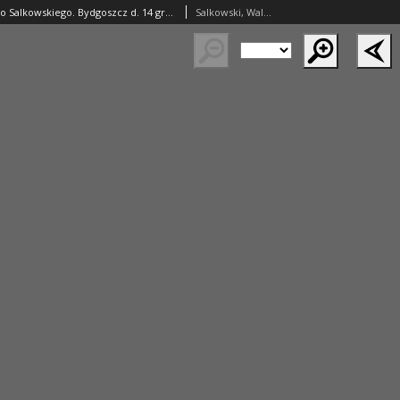
Poezye Walętego Salkowskiego. Bydgoszcz d. 14 grudnia 1848
Salkowski, Walenty