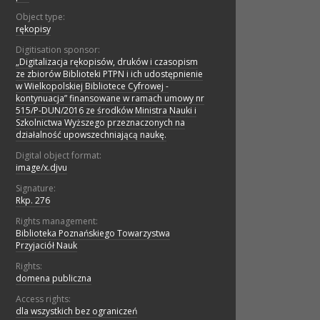
Object type:
rękopisy
Digitisation sponsor:
„Digitalizacja rękopisów, druków i czasopism
ze zbiorów Biblioteki PTPN i ich udostępnienie
w Wielkopolskiej Bibliotece Cyfrowej -
kontynuacja” finansowane w ramach umowy nr
515/P-DUN/2016 ze środków Ministra Nauki i
Szkolnictwa Wyższego przeznaczonych na
działalność upowszechniającą naukę.
Digital object format:
image/x.djvu
Signature:
Rkp. 276
Rights management:
Biblioteka Poznańskiego Towarzystwa
Przyjaciół Nauk
Rights:
domena publiczna
Access rights:
dla wszystkich bez ograniczeń