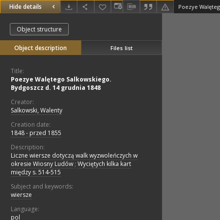
Hide details
Object structure
Object description
Files list
Title:
Poezye Walętego Salkowskiego.
Bydgoszcz d. 14 grudnia 1848
Creator:
Salkowski, Walenty
Creation date:
1848 - przed 1855
Description:
Liczne wiersze dotyczą walk wyzwoleńczych w
okresie Wiosny Ludów
;
Wyciętych kilka kart
między s. 514-515
Subject and keywords:
wiersze
Language:
pol