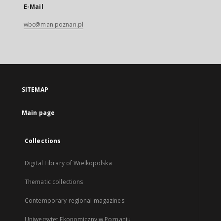
E-Mail
wbc@man.poznan.pl
SITEMAP
Main page
Collections
Digital Library of Wielkopolska
Thematic collections
Contemporary regional magazines
Uniwersytet Ekonomiczny w Poznaniu