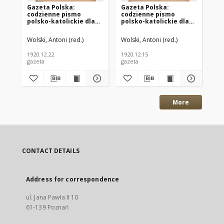
Gazeta Polska:
Gazeta Polska:
Ga
codzienne pismo
codzienne pismo
co
polsko-katolickie dla
polsko-katolickie dla
po
wszystkich stanów
wszystkich stanów
ws
1920.12.22 R.24 Nr294
1920.12.15 R.24 Nr288
192
Wolski, Antoni (red.)
Wolski, Antoni (red.)
Wol
1920.12.22
1920.12.15
192
gazeta
gazeta
gaz
More
CONTACT DETAILS
Address for correspondence
ul. Jana Pawła II 10
61-139 Poznań