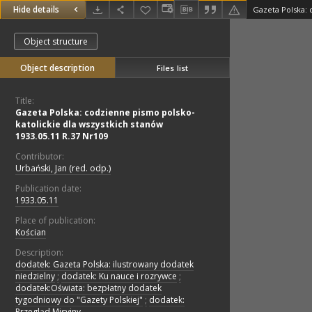
Hide details
Object structure
Object description
Files list
Title:
Gazeta Polska: codzienne pismo polsko-
katolickie dla wszystkich stanów
1933.05.11 R.37 Nr109
Contributor:
Urbański, Jan (red. odp.)
Publication date:
1933.05.11
Place of publication:
Kościan
Description:
dodatek: Gazeta Polska: ilustrowany dodatek
niedzielny
;
dodatek: Ku nauce i rozrywce
;
dodatek:Oświata: bezpłatny dodatek
tygodniowy do "Gazety Polskiej"
;
dodatek:
Przegląd Misyjny