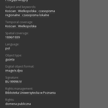
Subject and keywords:
Kościan
;
Wielkopolska
;
czasopisma
regionalne
;
czasopisma lokalne
Temporal coverage:
Kościan
;
Wielkopolska
Spatial coverage:
1896/1939
Language:
pol
Object type:
gazeta
Digital object format:
image/x.djvu
Signature:
BU 99996 IV
Rights management:
Biblioteka Uniwersytecka w Poznaniu
Rights:
domena publiczna