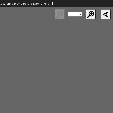
Gazeta Polska: codzienne pismo polsko-katolickie dla wszystkich stanów 1933.05.11 R.37 Nr109