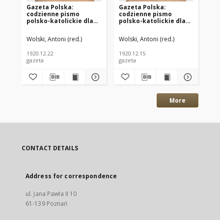
Gazeta Polska:
Gazeta Polska:
Ga
codzienne pismo
codzienne pismo
co
polsko-katolickie dla
polsko-katolickie dla
po
wszystkich stanów
wszystkich stanów
ws
1920.12.22 R.24 Nr294
1920.12.15 R.24 Nr288
192
Wolski, Antoni (red.)
Wolski, Antoni (red.)
Wol
1920.12.22
1920.12.15
192
gazeta
gazeta
gaz
More
CONTACT DETAILS
Address for correspondence
ul. Jana Pawła II 10
61-139 Poznań