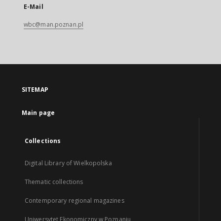
E-Mail
wbc@man.poznan.pl
SITEMAP
Main page
Collections
Digital Library of Wielkopolska
Thematic collections
Contemporary regional magazines
Uniwersytet Ekonomiczny w Poznaniu