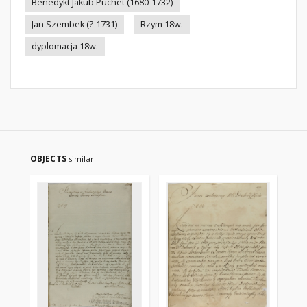
Benedykt Jakub Puchet (1680-1732)
Jan Szembek (?-1731)
Rzym 18w.
dyplomacja 18w.
OBJECTS
similar