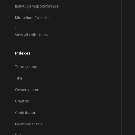
Instytucje współtworzące
Mirabilium Collectio
...
View all collections
Indexes
Topography
Title
Owners name
Creator
Contributor
Newspaper title