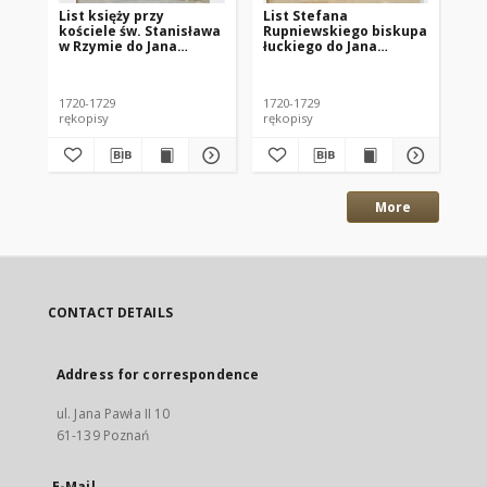
List księży przy
List Stefana
Ad
kościele św. Stanisława
Rupniewskiego biskupa
ut
w Rzymie do Jana
łuckiego do Jana
Pol
Stanisława Szembeka,
Sebastiana Szembeka,
Li
Rzym 14.09.1726
Janowo 20.12.1724
Co
Nu
1720-1729
1720-1729
172
Re
rękopisy
rękopisy
ręk
More
CONTACT DETAILS
Address for correspondence
ul. Jana Pawła II 10
61-139 Poznań
E-Mail