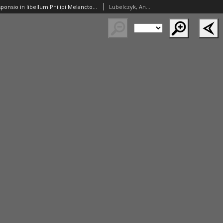
Tumultuaria responsio in libellum Philipi Melanctonis [...] Autore [...] Andrea Bochnen[si]
Lubelczyk, Andrzej Bochnensis