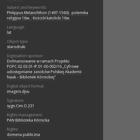
Subject and keywords:
Philippus Melanchthon (1497-1560)
;
polemika
religijna 16w.
;
Kościół katolicki 16w.
Language:
lat
Object type:
starodruki
Digitisation sponsor:
Dofinansowanie w ramach Projektu
POPC.02.03.01-IP.01-00-002/16 „Cyfrowe
udostępnianie zasobów Polskiej Akademii
Nauk – Biblioteki Kórnickiej”
Digital object format:
image/x.djvu
Signature:
sygn.Cim.O.231
Rights management:
PAN Biblioteka Kórnicka
Rights:
domena publiczna