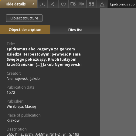
Hide details
Object structure
Object description
Files list
Title:
Epidromus abo Pogonya za gońcem
Księdza Herbestowym: pewność Pisma
Swiętego pokazuący. K woli ludzyom
krześćiańskim [...] Jakub Nyemoyewski
Creator:
Niemojewski, Jakub
Publication date:
1572
Publisher:
Wirzbięta, Maciej
Place of publication:
Kraków
Description:
565, [1] s., sygn.: A-Mm8, Nn1-2 , 8°
;
S. 193