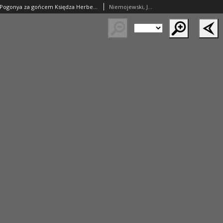
Epidromus abo Pogonya za gońcem Księdza Herbestowym: pewność Pisma Swiętego pokazuący. K woli ludzyom krześćiańskim [...] Jakub Nyemoyewski
Niemojewski, Jakub