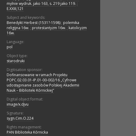
mylnie wydruk. jako 163, s. 219 jako 119.
;
E.XXIII,121
Subject and keywords:
Benedykt Herbest (1531?-1598)
;
polemika
religijna 16w.
;
protestantyzm 16w.
;
katolicyzm
16w.
Language:
pol
Object type:
starodruki
Digitisation sponsor:
Dofinansowanie w ramach Projektu
POPC.02.03.01-IP.01-00-002/16 „Cyfrowe
udostępnianie zasobów Polskiej Akademii
Nauk – Biblioteki Kórnickiej”
Digital object format:
image/x.djvu
Signature:
sygn.Cim.O.224
Rights management:
PAN Biblioteka Kórnicka