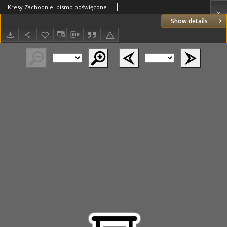
Kresy Zachodnie: pismo poświęcone obronie interesów narodowych na zachodnich ziemiach Polski 1926.06.20 R.4 Nr139
Show details