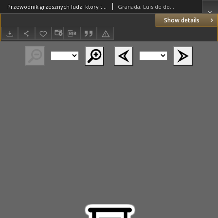
Przewodnik grzesznych ludzi ktory to wszystko pokazuie co ma cżynią Chrzéścijanin [...] z hispańskiego ięzyka na włoski a teraz [...] z włoskiego na polski przełożony [przez Stanisława Warszewickiego]
Granada, Luis de dominikanin
Show details