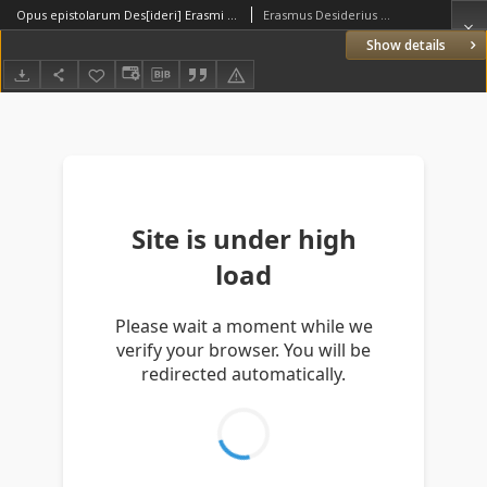
Opus epistolarum Des[ideri] Erasmi Roterodami, per autorem diligenter recognitum, et adiectis innumeris novis, fere ad trientem, auctum
Erasmus Desiderius Rotterodamus (1467–1536)
Show details