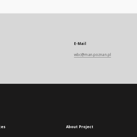
E-Mail
wbc@man.poznan.pl
xes
About Project