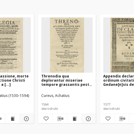
passione, morte
Threnodia qua
Appendix declar
ctione Christi
deplorantur miseriae
ordinum civitat
 a [...]
tempore grassantis pestis
Gedane[n]sis de
Dantisci [...] co[m]posita
rerum statu men
[...] a [...]
nuper evulgata
atius (1530–1594)
Cureus, Achatius
1564
1577
starodruki
starodruki