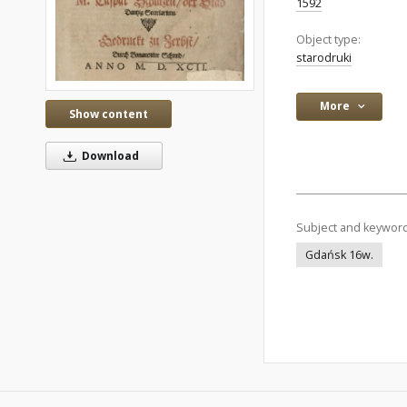
1592
Object type:
starodruki
More
Show content
Download
Subject and keywor
Gdańsk 16w.