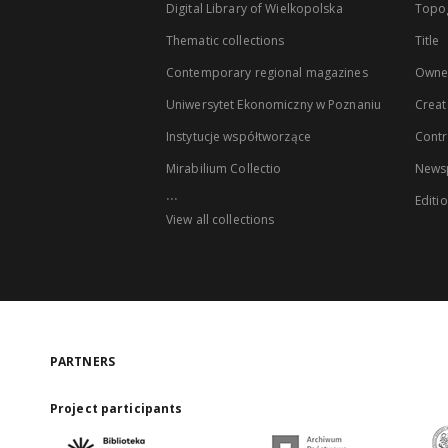
Digital Library of Wielkopolska
Topo
Thematic collections
Title
Contemporary regional magazines
Owne
Uniwersytet Ekonomiczny w Poznaniu
Creat
Instytucje współtworzące
Contr
Mirabilium Collectio
Newsp
...
Editi
View all collections
PARTNERS
Project participants