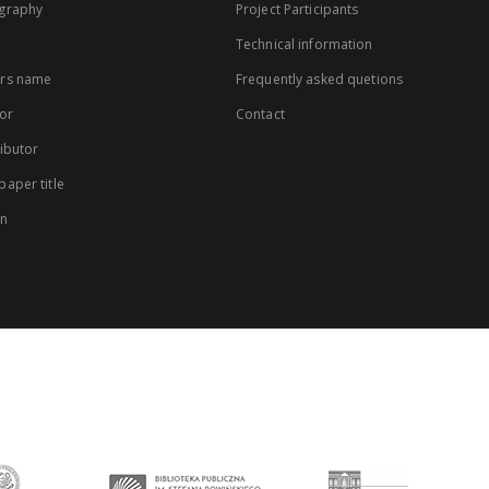
graphy
Project Participants
Technical information
rs name
Frequently asked quetions
or
Contact
ibutor
aper title
on