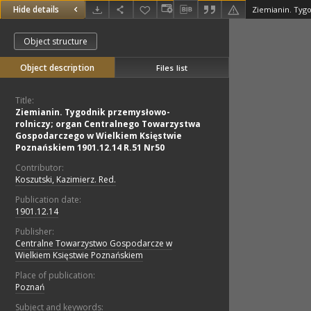
Hide details
Object structure
Object description
Files list
Title:
Ziemianin. Tygodnik przemysłowo-
rolniczy; organ Centralnego Towarzystwa
Gospodarczego w Wielkiem Księstwie
Poznańskiem 1901.12.14 R.51 Nr50
Contributor:
Koszutski, Kazimierz. Red.
Publication date:
1901.12.14
Publisher:
Centralne Towarzystwo Gospodarcze w
Wielkiem Księstwie Poznańskiem
Place of publication:
Poznań
Subject and keywords: