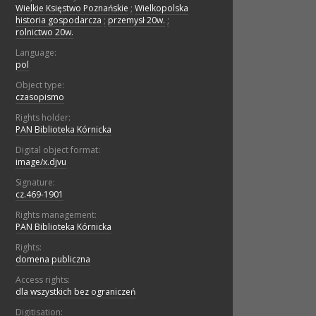
Wielkie Księstwo Poznańskie
;
Wielkopolska
historia gospodarcza
;
przemysł 20w.
;
rolnictwo 20w.
Language:
pol
Object type:
czasopismo
Rights holder:
PAN Biblioteka Kórnicka
Digital object format:
image/x.djvu
Signature:
cz.469-1901
Rights management:
PAN Biblioteka Kórnicka
Rights:
domena publiczna
Access rights:
dla wszystkich bez ograniczeń
Digitisation: