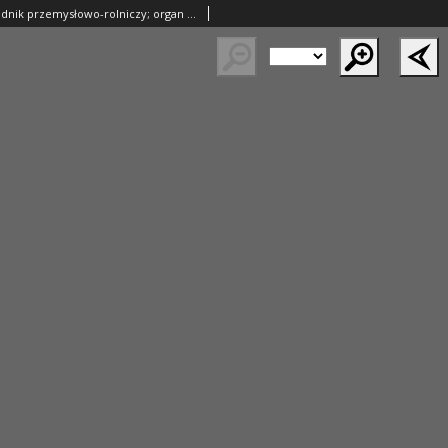
Ziemianin. Tygodnik przemysłowo-rolniczy; organ Centralnego Towarzystwa Gospodarczego w Wielkiem Księstwie Poznańskiem 1901.12.14 R.51 Nr50