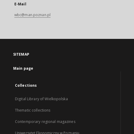
E-Mail
wbc@man.poznan.pl
SITEMAP
Main page
Collections
Digital Library of Wielkopolska
Thematic collections
Contemporary regional magazines
Uniwersytet Ekonomiczny w Poznaniu