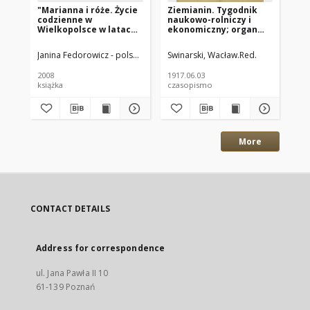
"Marianna i róże. Życie
Ziemianin. Tygodnik
Zi
codzienne w
naukowo-rolniczy i
na
Wielkopolsce w latach
ekonomiczny; organ
ek
1890-1914 z tradycji
Centralnego
Ce
rodzinnej"
Towarzystwa
To
Janina Fedorowicz - polska pisarka
Swinarski, Wacław.Red.
Joanna Konopińska (1925 -1996; P
Swi
Gospodarczego w
Go
Wielkiem Księstwie
Wi
2008
1917.06.03
191
Poznańskiem
Po
książka
czasopismo
cz
1917.06.03 R.68 Nr22
191
More
CONTACT DETAILS
Address for correspondence
ul. Jana Pawła II 10
61-139 Poznań