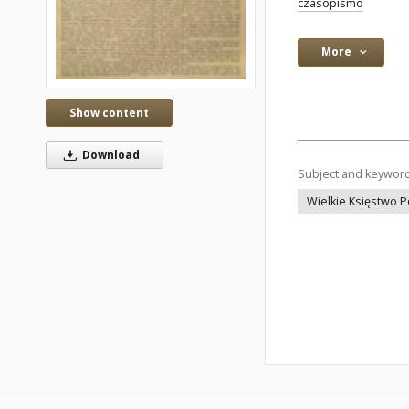
czasopismo
More
Show content
Download
Subject and keywor
Wielkie Księstwo 