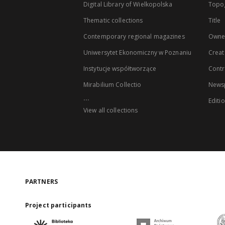
Digital Library of Wielkopolska
Topo
Thematic collections
Title
Contemporary regional magazines
Owne
Uniwersytet Ekonomiczny w Poznaniu
Creat
Instytucje współtworzące
Contr
Mirabilium Collectio
Newsp
...
Editi
View all collections
PARTNERS
Project participants