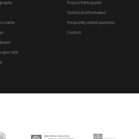
graphy
Project Participants
Technical information
rs name
Frequently asked quetions
or
Contact
ibutor
aper title
on