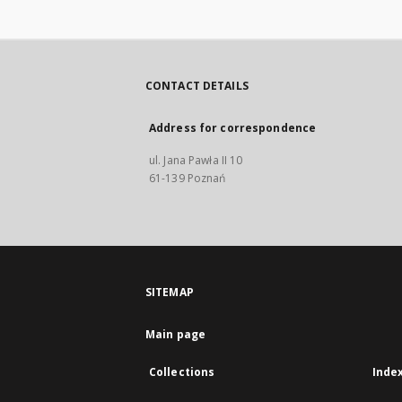
CONTACT DETAILS
Address for correspondence
ul. Jana Pawła II 10
61-139 Poznań
SITEMAP
Main page
Collections
Inde