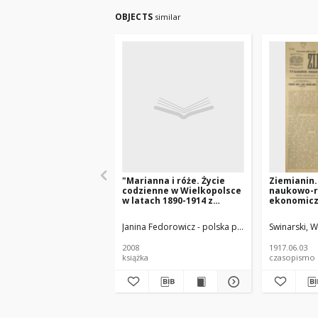
OBJECTS
similar
"Marianna i róże. Życie
Ziemianin.
codzienne w Wielkopolsce
naukowo-ro
w latach 1890-1914 z
ekonomicz
tradycji rodzinnej"
Centralne
Gospodarc
Janina Fedorowicz - polska pisarka
Joanna Konop
Swinarski, 
Wielkiem K
Poznański
2008
1917.06.03
R.68 Nr22
książka
czasopismo