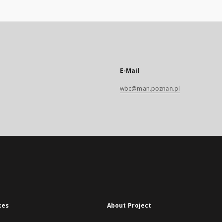
E-Mail
wbc@man.poznan.pl
xes
About Project