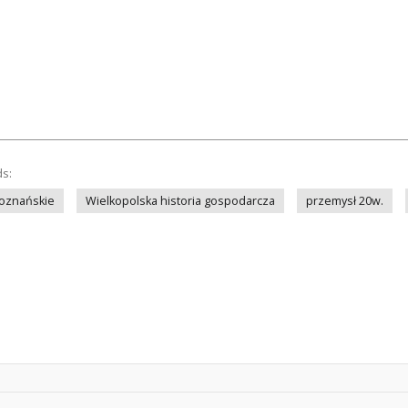
ds:
Poznańskie
Wielkopolska historia gospodarcza
przemysł 20w.