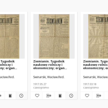
 Tygodnik
Ziemianin. Tygodnik
Ziemianin. Tygo
lniczy i
naukowo-rolniczy i
naukowo-rolnicz
ny; organ
ekonomiczny; organ
ekonomiczny; o
go Towarzystwa
Centralnego Towarzystwa
Centralnego To
zego w
Gospodarczego w
Gospodarczego
ińska (1925 -1996; Poznań) - polska pisarka; https://pl.wikipedia.org/wiki/J
Wacław.Red.
Swinarski, Wacław.Red.
Swinarski, Wacław
sięstwie
Wielkiem Księstwie
Wielkiem Księs
em 1917.06.03
Poznańskiem 1917.05.27
Poznańskiem 19
1917.05.27
1917.03.18
R.68 Nr21
R.68 Nr11
czasopismo
czasopismo