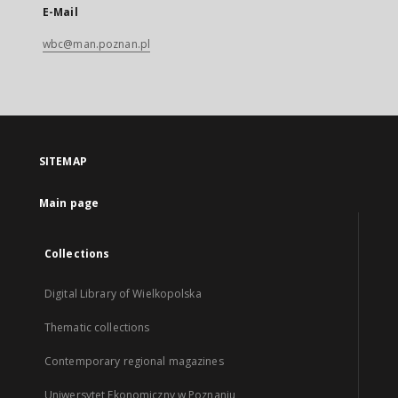
E-Mail
wbc@man.poznan.pl
SITEMAP
Main page
Collections
Digital Library of Wielkopolska
Thematic collections
Contemporary regional magazines
Uniwersytet Ekonomiczny w Poznaniu