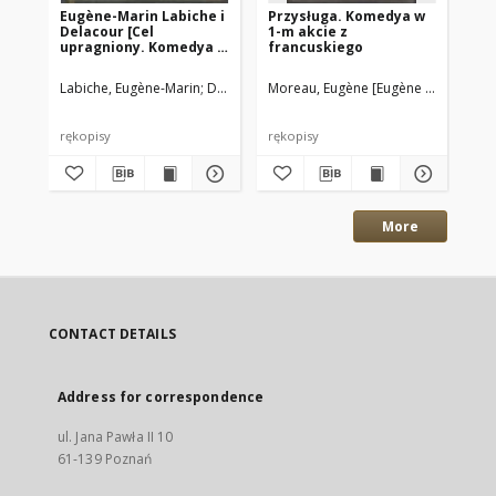
Eugène-Marin Labiche i
Przysługa. Komedya w
Żo
Delacour [Cel
1-m akcie z
mę
upragniony. Komedya w
francuskiego
fr
4-ch aktach z
ak
francuzkiego
Labiche, Eugène-Marin
Delacour, [Alfred-Charlemagne Lartigue]
Moreau, Eugène [Eugène Lemoine]
Del
tłómaczona
rękopisy
rękopisy
ręk
More
CONTACT DETAILS
Address for correspondence
ul. Jana Pawła II 10
61-139 Poznań