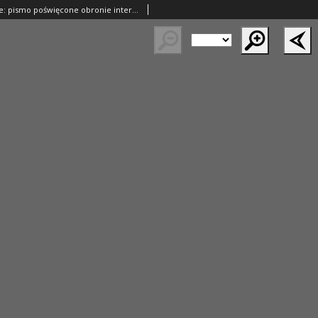
Kresy Zachodnie: pismo poświęcone obronie interesów narodowych na zachodnich ziemiach Polski 1925.04.24 R.3 Nr94