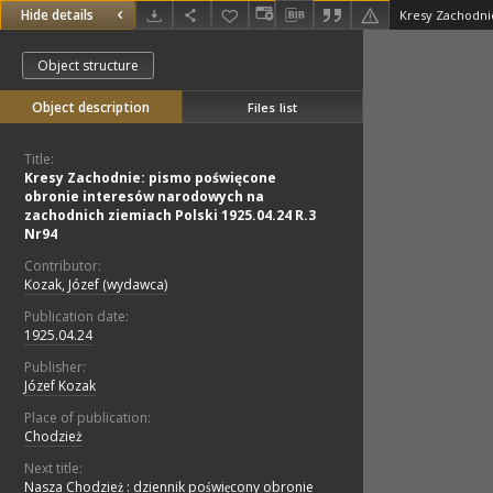
Hide details
Object structure
Object description
Files list
Title:
Kresy Zachodnie: pismo poświęcone
obronie interesów narodowych na
zachodnich ziemiach Polski 1925.04.24 R.3
Nr94
Contributor:
Kozak, Józef (wydawca)
Publication date:
1925.04.24
Publisher:
Józef Kozak
Place of publication:
Chodzież
Next title:
Nasza Chodzież : dziennik poświęcony obronie