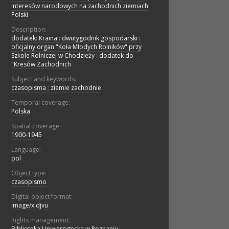
interesów narodowych na zachodnich ziemiach
Polski
Description:
dodatek: Kraina : dwutygodnik gospodarski :
oficjalny organ "Koła Młodych Rolników" przy
Szkole Rolniczej w Chodzieży : dodatek do
"Kresów Zachodnich
Subject and keywords:
czasopisma
;
ziemie zachodnie
Temporal coverage:
Polska
Spatial coverage:
1900-1945
Language:
pol
Object type:
czasopismo
Digital object format:
image/x.djvu
Rights management:
Biblioteka Uniwersytecka w Poznaniu