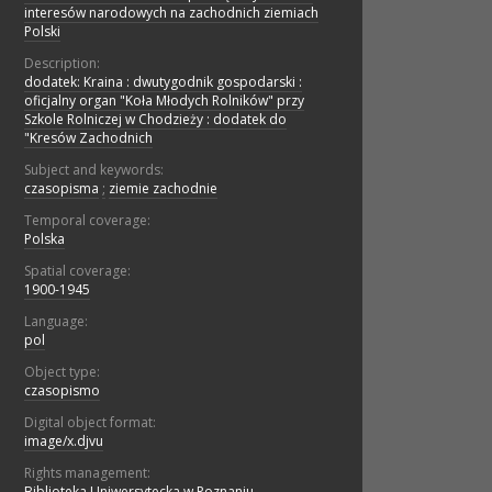
interesów narodowych na zachodnich ziemiach
Polski
Description:
dodatek: Kraina : dwutygodnik gospodarski :
oficjalny organ "Koła Młodych Rolników" przy
Szkole Rolniczej w Chodzieży : dodatek do
"Kresów Zachodnich
Subject and keywords:
czasopisma
;
ziemie zachodnie
Temporal coverage:
Polska
Spatial coverage:
1900-1945
Language:
pol
Object type:
czasopismo
Digital object format:
image/x.djvu
Rights management:
Biblioteka Uniwersytecka w Poznaniu