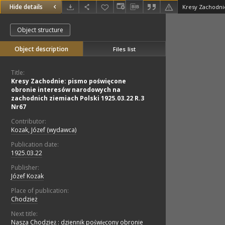
Hide details
Object structure
Object description
Files list
Title:
Kresy Zachodnie: pismo poświęcone
obronie interesów narodowych na
zachodnich ziemiach Polski 1925.03.22 R.3
Nr67
Contributor:
Kozak, Józef (wydawca)
Publication date:
1925.03.22
Publisher:
Józef Kozak
Place of publication:
Chodzież
Next title:
Nasza Chodzież : dziennik poświęcony obronie