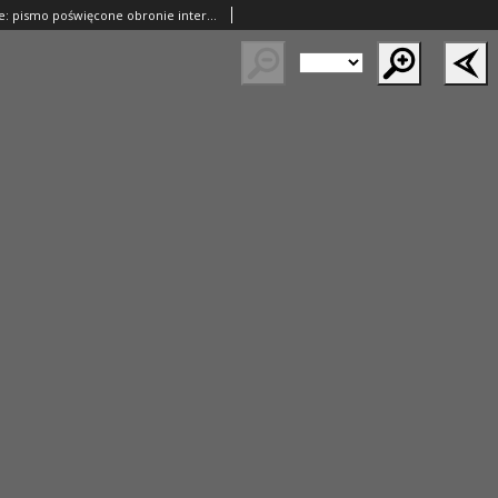
Kresy Zachodnie: pismo poświęcone obronie interesów narodowych na zachodnich ziemiach Polski 1925.03.22 R.3 Nr67