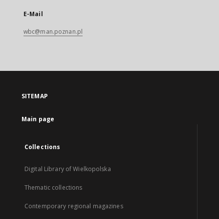
E-Mail
wbc@man.poznan.pl
SITEMAP
Main page
Collections
Digital Library of Wielkopolska
Thematic collections
Contemporary regional magazines