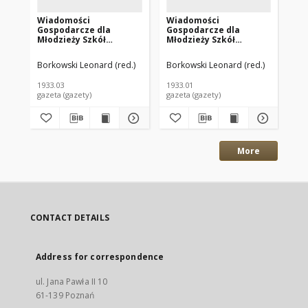
Wiadomości
Wiadomości
Wi
Gospodarcze dla
Gospodarcze dla
Go
Młodzieży Szkół
Młodzieży Szkół
Mł
Handlowych 1933
Handlowych 1933
Ha
marzec R.1 Nr8
styczeń R.1 Nr6
R.
Borkowski Leonard (red.)
Borkowski Leonard (red.)
Bor
1933.03
1933.01
193
gazeta (gazety)
gazeta (gazety)
gaz
More
CONTACT DETAILS
Address for correspondence
ul. Jana Pawła II 10
61-139 Poznań