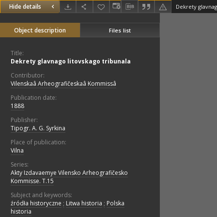
Hide details
Dekrety glavnag
Object description
Files list
Title:
Dekrety glavnago litovskago tribunala
Contributor:
Vilenskaâ Arheografičeskaâ Kommissâ
Publication date:
1888
Publisher:
Tipogr. A. G. Syrkina
Place of publication:
Vilna
Series:
Akty Izdavaemye Vilensko Arheografičesko
Kommisse. T.15
Subject and keywords:
źródła historyczne
;
Litwa historia
;
Polska
historia