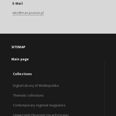
E-Mail
wbc@man.poznan.pl
SITEMAP
Main page
Collections
Digital Library of Wielkopolska
Thematic collections
Contemporary regional magazines
Uniwersytet Ekonomiczny w Poznaniu