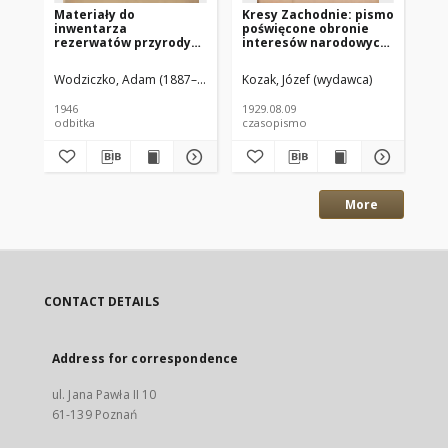
Materiały do
Kresy Zachodnie: pismo
Kr
inwentarza
poświęcone obronie
po
rezerwatów przyrody
interesów narodowych
in
na odzyskanych
na zachodnich
na
Ziemiach Zachodnich
ziemiach Polski
zi
Wodziczko, Adam (1887–1948)
Czubiński, Z. (1912–1967)
Kozak, Józef (wydawca)
Koz
1929.08.09 R.7 Nr181
192
1946
1929.08.09
192
odbitka
czasopismo
cz
More
CONTACT DETAILS
Address for correspondence
ul. Jana Pawła II 10
61-139 Poznań