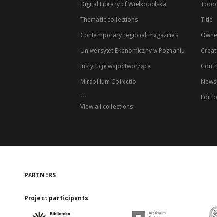
Digital Library of Wielkopolska
Topo
Thematic collections
Title
Contemporary regional magazines
Owne
Uniwersytet Ekonomiczny w Poznaniu
Creat
Instytucje współtworzące
Contr
Mirabilium Collectio
Newsp
...
Editi
View all collections
PARTNERS
Project participants