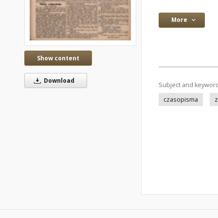
More
Show content
Download
Subject and keywor
czasopisma
z