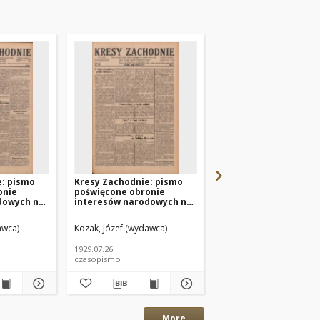
e: pismo
Kresy Zachodnie: pismo
Kresy Zachodnie: pi
onie
poświęcone obronie
poświęcone obronie
dowych na
interesów narodowych na
interesów narodowyc
miach
zachodnich ziemiach
zachodnich ziemiach
4 R.7 Nr167
Polski 1929.07.26 R.7 Nr169
Polski 1929.07.23 R.7 
awca)
Kozak, Józef (wydawca)
Kozak, Józef (wydawca)
1929.07.26
1929.07.23
czasopismo
czasopismo
More