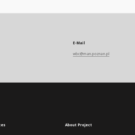
E-Mail
wbc@man.poznan.pl
xes
About Project