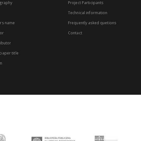
graphy
Project Participants
Technical information
rs name
Frequently asked quetions
or
Contact
ibutor
aper title
on