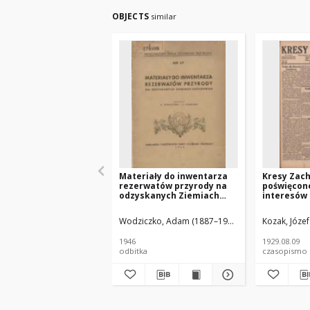
OBJECTS
similar
Materiały do inwentarza
Kresy Zac
rezerwatów przyrody na
poświęcon
odzyskanych Ziemiach
interesów
Zachodnich
zachodnic
Polski 1929
Wodziczko, Adam (1887–1948)
Czubiński, Z. (1
Kozak, Józe
1946
1929.08.09
odbitka
czasopismo