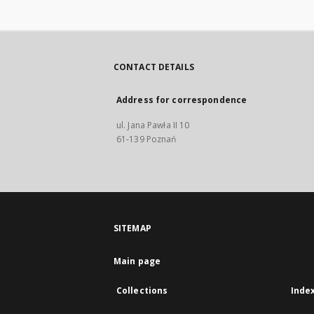
CONTACT DETAILS
Address for correspondence
ul. Jana Pawła II 10
61-139 Poznań
SITEMAP
Main page
Collections
Inde