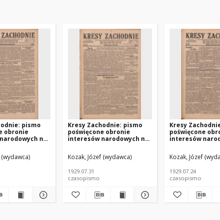
hodnie: pismo
Kresy Zachodnie: pismo
Kresy Zachodni
e obronie
poświęcone obronie
poświęcone obr
 narodowych na
interesów narodowych na
interesów naro
h ziemiach
zachodnich ziemiach
zachodnich zie
.08.09 R.7 Nr181
Polski 1929.07.31 R.7 Nr173
Polski 1929.07.2
912–1967)
f (wydawca)
Kozak, Józef (wydawca)
Kozak, Józef (wyd
1929.07.31
1929.07.24
czasopismo
czasopismo