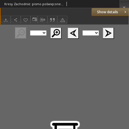
Kresy Zachodnie: pismo poświęcone obronie interesów narodowych na zachodnich ziemiach Polski 1927.11.06 R.5 Nr255
Show details