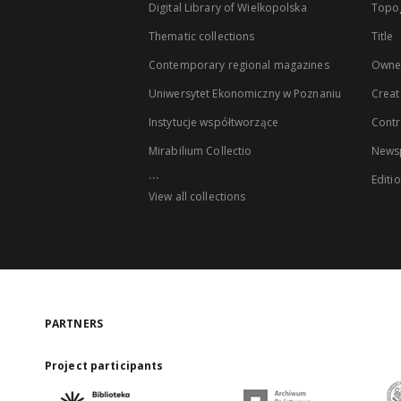
Digital Library of Wielkopolska
Topo
Thematic collections
Title
Contemporary regional magazines
Owne
Uniwersytet Ekonomiczny w Poznaniu
Creat
Instytucje współtworzące
Contr
Mirabilium Collectio
Newsp
...
Editi
View all collections
PARTNERS
Project participants