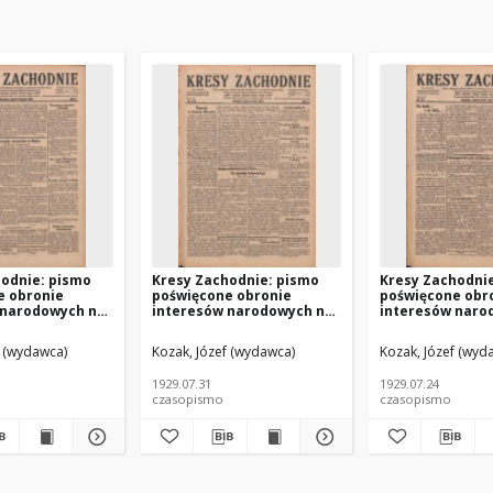
hodnie: pismo
Kresy Zachodnie: pismo
Kresy Zachodni
e obronie
poświęcone obronie
poświęcone obr
 narodowych na
interesów narodowych na
interesów naro
h ziemiach
zachodnich ziemiach
zachodnich zie
.08.09 R.7 Nr181
Polski 1929.07.31 R.7 Nr173
Polski 1929.07.2
912–1967)
f (wydawca)
Kozak, Józef (wydawca)
Kozak, Józef (wyd
1929.07.31
1929.07.24
czasopismo
czasopismo