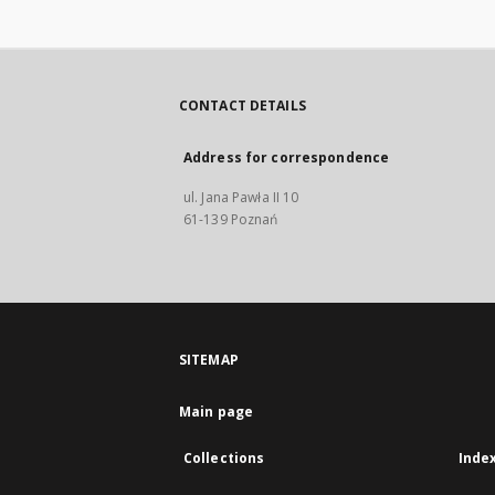
CONTACT DETAILS
Address for correspondence
ul. Jana Pawła II 10
61-139 Poznań
SITEMAP
Main page
Collections
Inde