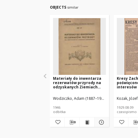
OBJECTS
similar
Materiały do inwentarza
Kresy Zac
rezerwatów przyrody na
poświęcon
odzyskanych Ziemiach
interesów
Zachodnich
zachodnic
Polski 1929
Wodziczko, Adam (1887–1948)
Czubiński, Z. (1
Kozak, Józe
1946
1929.08.09
odbitka
czasopismo