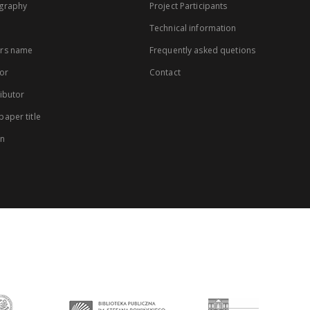
graphy
Project Participants
Technical information
rs name
Frequently asked quetions
or
Contact
ibutor
aper title
on