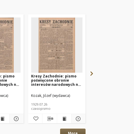
e: pismo
Kresy Zachodnie: pismo
Kresy Zachodnie: pi
onie
poświęcone obronie
poświęcone obronie
dowych na
interesów narodowych na
interesów narodowyc
miach
zachodnich ziemiach
zachodnich ziemiach
4 R.7 Nr167
Polski 1929.07.26 R.7 Nr169
Polski 1929.07.23 R.7 
awca)
Kozak, Józef (wydawca)
Kozak, Józef (wydawca)
1929.07.26
1929.07.23
czasopismo
czasopismo
More