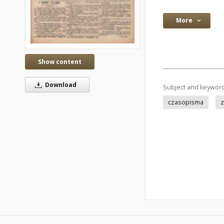
More
Show content
Download
Subject and keywor
czasopisma
z