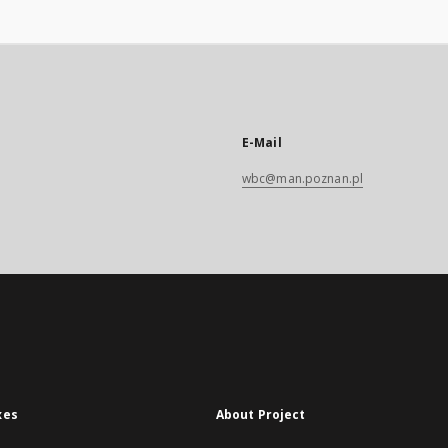
E-Mail
wbc@man.poznan.pl
xes
About Project