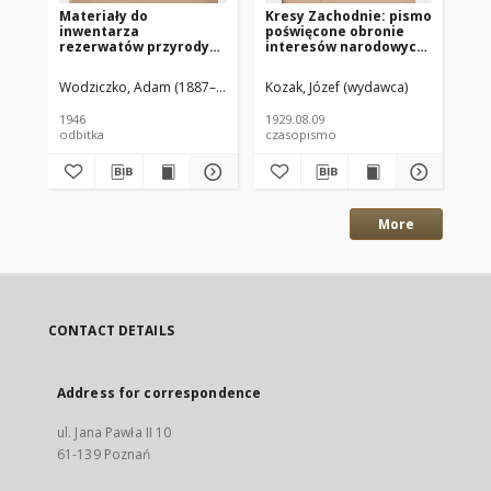
Materiały do
Kresy Zachodnie: pismo
Kr
inwentarza
poświęcone obronie
po
rezerwatów przyrody
interesów narodowych
in
na odzyskanych
na zachodnich
na
Ziemiach Zachodnich
ziemiach Polski
zi
Wodziczko, Adam (1887–1948)
Czubiński, Z. (1912–1967)
Kozak, Józef (wydawca)
Koz
1929.08.09 R.7 Nr181
192
1946
1929.08.09
192
odbitka
czasopismo
cz
More
CONTACT DETAILS
Address for correspondence
ul. Jana Pawła II 10
61-139 Poznań