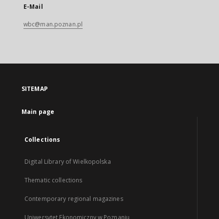
E-Mail
wbc@man.poznan.pl
SITEMAP
Main page
Collections
Digital Library of Wielkopolska
Thematic collections
Contemporary regional magazines
Uniwersytet Ekonomiczny w Poznaniu