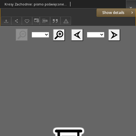
Kresy Zachodnie: pismo poświęcone obronie interesów narodowych na zachodnich ziemiach Polski 1927.02.09 R.5 Nr31
Show details