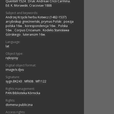
Quentell 1524
;
Druk: Andreae Cricii Carmina.
Ed. K. Morawski. Cracoviae 1888
Subject and keywords:
Andrzej Krzycki herbu Kotwicz (1482-1537)
arcybiskup gnieźnieński, prymas Polski
;
poezja
polska 16w.
;
korespondencja 16w.
;
Polska
16w.
;
Corpus Cricianum
;
Kodeks Stanisława
Górskiego
;
luteranizm 16w.
Language:
lat
Object type:
rękopisy
Digital object format:
image/x.djvu
Signature:
sygn.BK243
;
Mf608
;
Mf1122
Rights management:
PAN Biblioteka Kórnicka
Rights:
domena publiczna
Access rights: