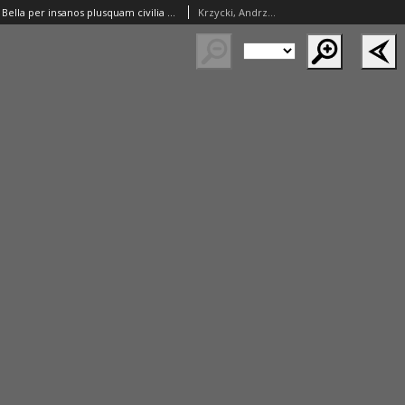
Encomia Luteri. Bella per insanos plusquam civilia Lutros iusque datum sceleri canimus rabidumque Luterum in sua sacrilegia conversum viscera lingua
Krzycki, Andrzej (1482–1537)