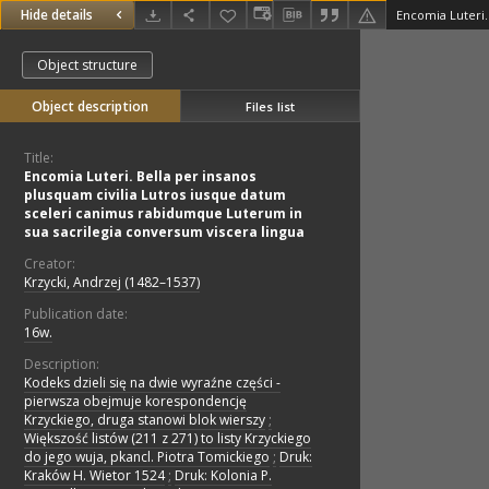
Hide details
Object structure
Object description
Files list
Title:
Encomia Luteri. Bella per insanos
plusquam civilia Lutros iusque datum
sceleri canimus rabidumque Luterum in
sua sacrilegia conversum viscera lingua
Creator:
Krzycki, Andrzej (1482–1537)
Publication date:
16w.
Description:
Kodeks dzieli się na dwie wyraźne części -
pierwsza obejmuje korespondencję
Krzyckiego, druga stanowi blok wierszy
;
Większość listów (211 z 271) to listy Krzyckiego
do jego wuja, pkancl. Piotra Tomickiego
;
Druk:
Kraków H. Wietor 1524
;
Druk: Kolonia P.