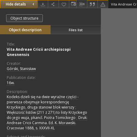
Hide details
Vita Andreae Cr
Object structure
Object description
Files list
Title:
Vita Andreae Cricii archiepiscopi
Gnesnensis
Creator:
Górski, Stanisław
Publication date:
16w.
Description:
Kodeks dzieli się na dwie wyraźne części -
pierwsza obejmuje korespondencję
Krzyckiego, druga stanowi blok wierszy
;
Większość listów (211 z 271) to listy Krzyckiego
do jego wuja, pkancl. Piotra Tomickiego
;
Druk:
Andreae Cricii Carmina. Ed. K. Morawski.
Cracoviae 1888, s. XXXVII-XL
Subject and keywords: