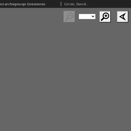
icii archiepiscopi Gnesnensis
Górski, Stanisław