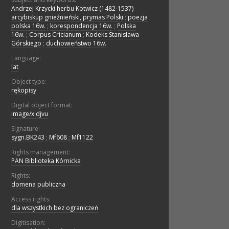
Andrzej Krzycki herbu Kotwicz (1482-1537)
arcybiskup gnieźnieński, prymas Polski
;
poezja
polska 16w.
;
korespondencja 16w.
;
Polska
16w.
;
Corpus Cricianum
;
Kodeks Stanisława
Górskiego
;
duchowieństwo 16w.
Language:
lat
Object type:
rękopisy
Digital object format:
image/x.djvu
Signature:
sygn.BK243
;
Mf608
;
Mf1122
Rights management:
PAN Biblioteka Kórnicka
Rights:
domena publiczna
Access rights:
dla wszystkich bez ograniczeń
Digitisation: