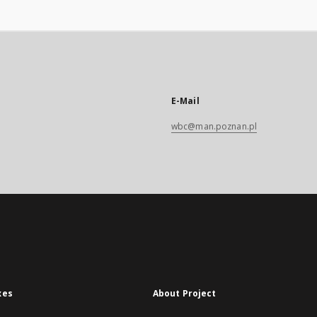
E-Mail
wbc@man.poznan.pl
xes
About Project