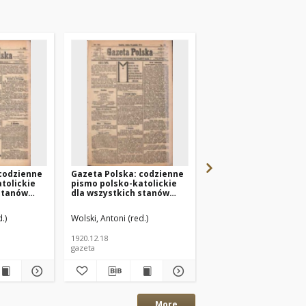
 codzienne
Gazeta Polska: codzienne
Gazeta Polska: codz
tolickie
pismo polsko-katolickie
pismo polsko-katolic
stanów
dla wszystkich stanów
dla wszystkich stan
Nr284
1920.12.18 R.24 Nr291
1920.12.04 R.24 Nr280
.)
Wolski, Antoni (red.)
Wolski, Antoni (red.)
1920.12.18
1920.12.04
gazeta
gazeta
More