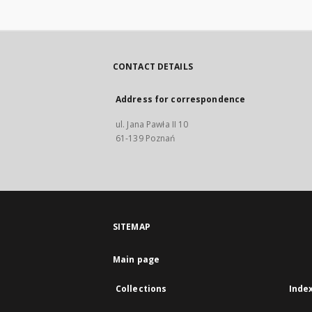
CONTACT DETAILS
Address for correspondence
ul. Jana Pawła II 10
61-139 Poznań
SITEMAP
Main page
Collections
Inde