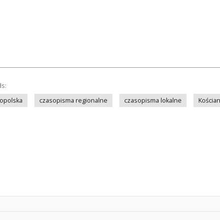
ds:
opolska
czasopisma regionalne
czasopisma lokalne
Kościa