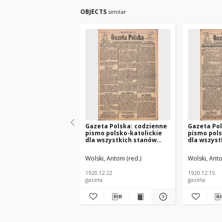
OBJECTS
similar
Gazeta Polska: codzienne
Gazeta Pol
pismo polsko-katolickie
pismo pols
dla wszystkich stanów
dla wszyst
1920.12.22 R.24 Nr294
1920.12.15
Wolski, Antoni (red.)
Wolski, Anto
1920.12.22
1920.12.15
gazeta
gazeta