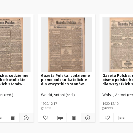
ska: codzienne
Gazeta Polska: codzienne
Gazeta Polska:
ko-katolickie
pismo polsko-katolickie
pismo polsko-ka
kich stanów
dla wszystkich stanów
dla wszystkich 
 R.24 Nr288
1920.12.17 R.24 Nr290
1920.12.10 R.24 
ni (red.)
Wolski, Antoni (red.)
Wolski, Antoni (red
1920.12.17
1920.12.10
gazeta
gazeta