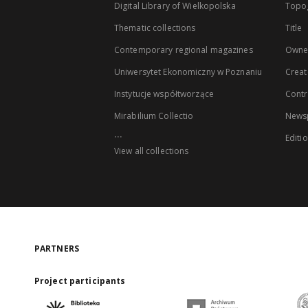
Digital Library of Wielkopolska
Topo
Thematic collections
Title
Contemporary regional magazines
Owne
Uniwersytet Ekonomiczny w Poznaniu
Creat
Instytucje współtworzące
Contr
Mirabilium Collectio
Newsp
...
Editi
View all collections
PARTNERS
Project participants