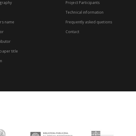
graphy
Project Participants
Technical information
rs name
Frequently asked quetions
or
Contact
ibutor
aper title
on