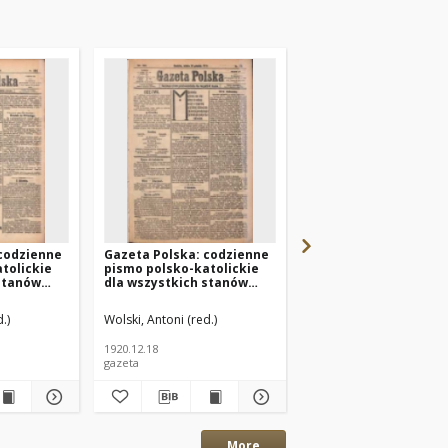
 codzienne
Gazeta Polska: codzienne
Gazeta Polska: codz
tolickie
pismo polsko-katolickie
pismo polsko-katolic
stanów
dla wszystkich stanów
dla wszystkich stan
Nr284
1920.12.18 R.24 Nr291
1920.12.04 R.24 Nr280
.)
Wolski, Antoni (red.)
Wolski, Antoni (red.)
1920.12.18
1920.12.04
gazeta
gazeta
More