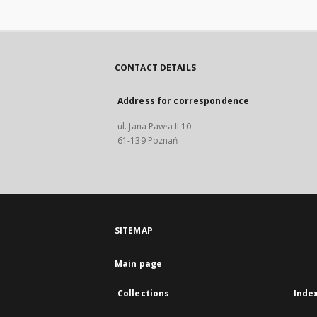
CONTACT DETAILS
Address for correspondence
ul. Jana Pawła II 10
61-139 Poznań
SITEMAP
Main page
Collections
Inde