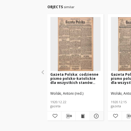
OBJECTS
similar
Gazeta Polska: codzienne
Gazeta Pol
pismo polsko-katolickie
pismo pols
dla wszystkich stanów
dla wszyst
1920.12.22 R.24 Nr294
1920.12.15
Wolski, Antoni (red.)
Wolski, Anto
1920.12.22
1920.12.15
gazeta
gazeta