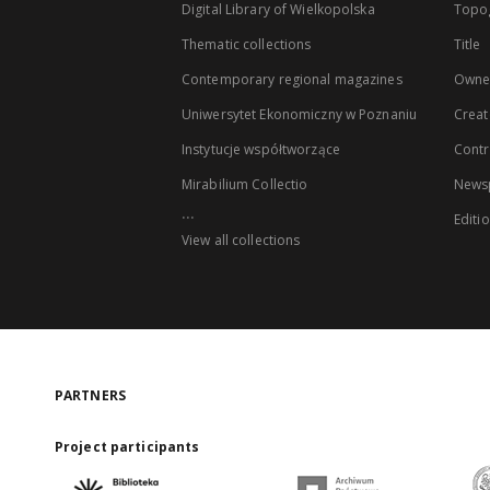
Digital Library of Wielkopolska
Topo
Thematic collections
Title
Contemporary regional magazines
Owne
Uniwersytet Ekonomiczny w Poznaniu
Creat
Instytucje współtworzące
Contr
Mirabilium Collectio
Newsp
...
Editi
View all collections
PARTNERS
Project participants