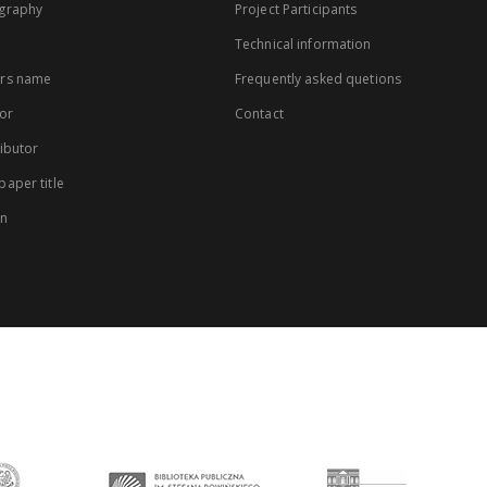
graphy
Project Participants
Technical information
rs name
Frequently asked quetions
or
Contact
ibutor
aper title
on