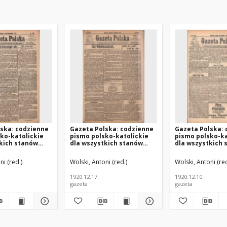
ska: codzienne
Gazeta Polska: codzienne
Gazeta Polska:
ko-katolickie
pismo polsko-katolickie
pismo polsko-ka
kich stanów
dla wszystkich stanów
dla wszystkich 
 R.24 Nr288
1920.12.17 R.24 Nr290
1920.12.10 R.24 
ni (red.)
Wolski, Antoni (red.)
Wolski, Antoni (red
1920.12.17
1920.12.10
gazeta
gazeta