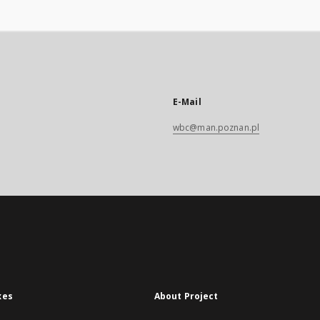
E-Mail
wbc@man.poznan.pl
xes
About Project