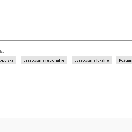
ds:
opolska
czasopisma regionalne
czasopisma lokalne
Kościa