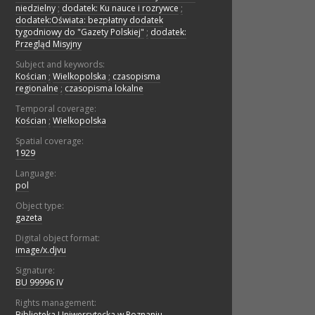
niedzielny
;
dodatek: Ku nauce i rozrywce
;
dodatek:Oświata: bezpłatny dodatek
tygodniowy do "Gazety Polskiej"
;
dodatek:
Przegląd Misyjny
Subject and keywords:
Kościan
;
Wielkopolska
;
czasopisma
regionalne
;
czasopisma lokalne
Temporal coverage:
Kościan
;
Wielkopolska
Spatial coverage:
1929
Language:
pol
Object type:
gazeta
Digital object format:
image/x.djvu
Signature:
BU 99996 IV
Rights management:
Biblioteka Uniwersytecka w Poznaniu