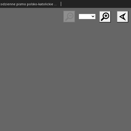
Gazeta Polska: codzienne pismo polsko-katolickie dla wszystkich stanów 1929.09.21 R.33 Nr218