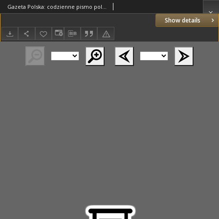
Gazeta Polska: codzienne pismo polsko-katolickie dla wszystkich stanów 1929.06.28 R.33 Nr147
Show details