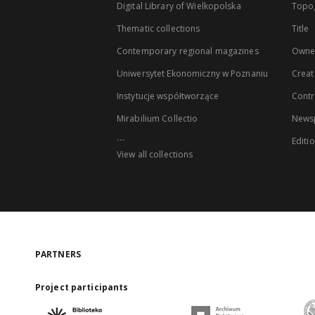
Digital Library of Wielkopolska
Topo
Thematic collections
Title
Contemporary regional magazines
Owne
Uniwersytet Ekonomiczny w Poznaniu
Creat
Instytucje współtworzące
Contr
Mirabilium Collectio
Newsp
...
Editi
View all collections
PARTNERS
Project participants