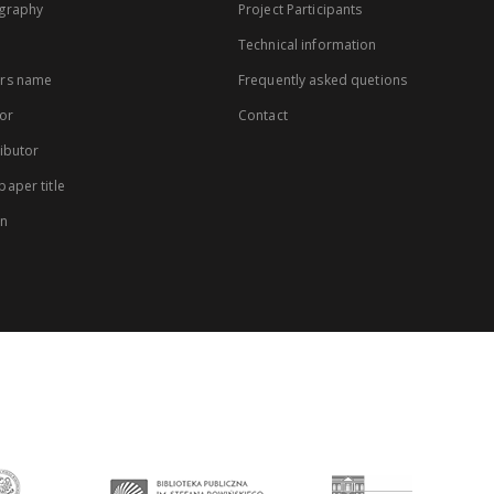
graphy
Project Participants
Technical information
rs name
Frequently asked quetions
or
Contact
ibutor
aper title
on