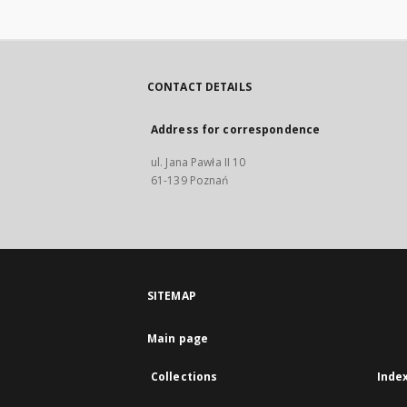
CONTACT DETAILS
Address for correspondence
ul. Jana Pawła II 10
61-139 Poznań
SITEMAP
Main page
Collections
Inde