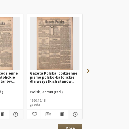
 codzienne
Gazeta Polska: codzienne
Gazeta Polska: codz
tolickie
pismo polsko-katolickie
pismo polsko-katolic
stanów
dla wszystkich stanów
dla wszystkich stan
Nr284
1920.12.18 R.24 Nr291
1920.12.04 R.24 Nr280
.)
Wolski, Antoni (red.)
Wolski, Antoni (red.)
1920.12.18
1920.12.04
gazeta
gazeta
More