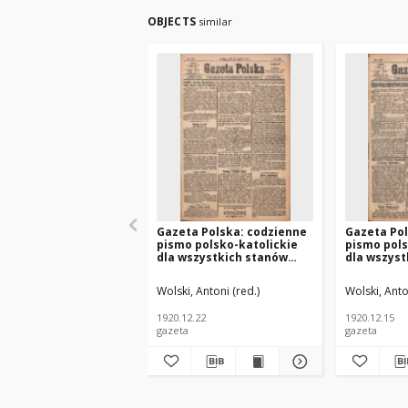
OBJECTS
similar
Gazeta Polska: codzienne
Gazeta Pol
pismo polsko-katolickie
pismo pols
dla wszystkich stanów
dla wszyst
1920.12.22 R.24 Nr294
1920.12.15
Wolski, Antoni (red.)
Wolski, Anto
1920.12.22
1920.12.15
gazeta
gazeta