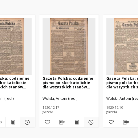
ska: codzienne
Gazeta Polska: codzienne
Gazeta Polska:
ko-katolickie
pismo polsko-katolickie
pismo polsko-ka
kich stanów
dla wszystkich stanów
dla wszystkich 
 R.24 Nr288
1920.12.17 R.24 Nr290
1920.12.10 R.24 
ni (red.)
Wolski, Antoni (red.)
Wolski, Antoni (red
1920.12.17
1920.12.10
gazeta
gazeta