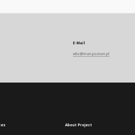
E-Mail
wbc@man.poznan.pl
xes
About Project