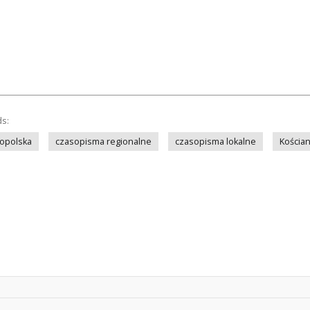
ds:
opolska
czasopisma regionalne
czasopisma lokalne
Kościa