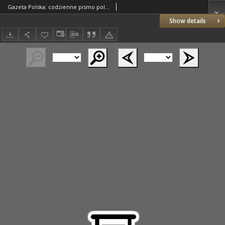
Gazeta Polska: codzienne pismo polsko-katolickie dla wszystkich stanów 1929.05.28 R.33 Nr121
Show details