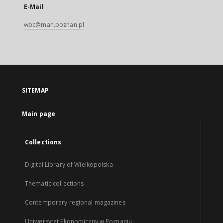
E-Mail
wbc@man.poznan.pl
SITEMAP
Main page
Collections
Digital Library of Wielkopolska
Thematic collections
Contemporary regional magazines
Uniwersytet Ekonomiczny w Poznaniu