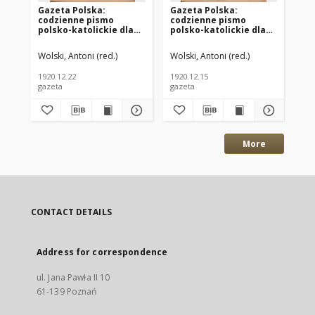
Gazeta Polska:
Gazeta Polska:
Ga
codzienne pismo
codzienne pismo
co
polsko-katolickie dla
polsko-katolickie dla
po
wszystkich stanów
wszystkich stanów
ws
1920.12.22 R.24 Nr294
1920.12.15 R.24 Nr288
192
Wolski, Antoni (red.)
Wolski, Antoni (red.)
Wol
1920.12.22
1920.12.15
192
gazeta
gazeta
gaz
More
CONTACT DETAILS
Address for correspondence
ul. Jana Pawła II 10
61-139 Poznań